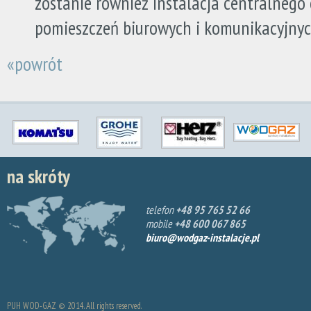
zostanie również instalacja centralnego
pomieszczeń biurowych i komunikacyjnyc
«powrót
na skróty
telefon
+48 95 765 52 66
mobile
+48 600 067 865
biuro@wodgaz-instalacje.pl
PUH WOD-GAZ © 2014. All rights reserved.